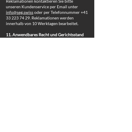
Reklamationen kontaktieren Sie bitte
unseren Kundenservice per Email unter
info@seg.swiss
oder per Telefonnummer
+41
33 223 74 29
. Reklamationen werden
innerhalb von 10 Werktagen bearbeitet.
11. Anwendbares Recht und Gerichtsstand
Es gilt schweizerisches materielles Recht
unter Ausschluss des Kollisionsrechtes. Das
Übereinkommen der Vereinten Nationen
über Verträge über den internationalen
Warenkauf vom 11. April 1980 wird
ausgeschlossen. Gerichtsstand ist der Sitz der
S.E.G. AG.
12. Angebote
Angebote sind maximal 60 Tage gültig.
Version 1.2/24.März 2025